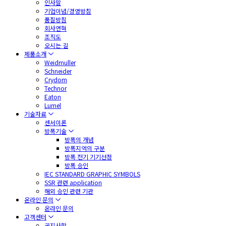
인사말
기업이념/경영방침
품질방침
회사연혁
조직도
오시는 길
제품소개
Weidmuller
Schneider
Crydom
Technor
Eaton
Lumel
기술자료
센서이론
방폭기술
방폭의 개념
방폭지역의 구분
방폭 전기 기기선정
방폭 승인
IEC STANDARD GRAPHIC SYMBOLS
SSR 관련 application
해외 승인 관련 기관
온라인 문의
온라인 문의
고객센터
공지사항