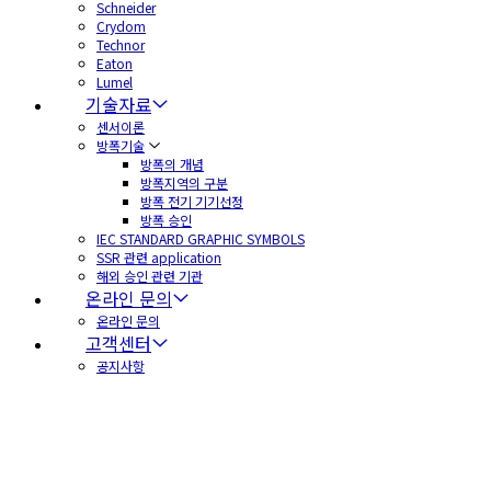
Schneider
Crydom
Technor
Eaton
Lumel
기술자료
센서이론
방폭기술
방폭의 개념
방폭지역의 구분
방폭 전기 기기선정
방폭 승인
IEC STANDARD GRAPHIC SYMBOLS
SSR 관련 application
해외 승인 관련 기관
온라인 문의
온라인 문의
고객센터
공지사항