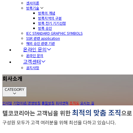
센서이론
방폭기술
방폭의 개념
방폭지역의 구분
방폭 전기 기기선정
방폭 승인
IEC STANDARD GRAPHIC SYMBOLS
SSR 관련 application
해외 승인 관련 기관
온라인 문의
온라인 문의
고객센터
공지사항
회사소개
CATEGORY
인사말
기업이념/경영방침
품질방침
회사연혁
조직도
오시는 길