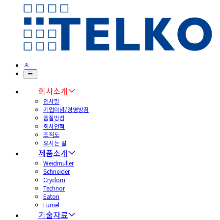
회사소개
인사말
기업이념/경영방침
품질방침
회사연혁
조직도
오시는 길
제품소개
Weidmuller
Schneider
Crydom
Technor
Eaton
Lumel
기술자료