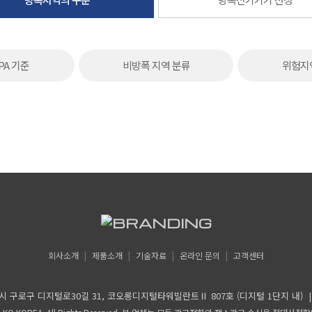
FPA 기준
비방폭 지역 분류
위험지
회사소개
제품소개
기술자료
온라인 문의
고객센터
구 디지털로30길 31, 코오롱디지털타워빌란트Ⅱ 807호 (디지털 1단지 내) | TEL 02-2081