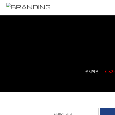
센서이론
방폭기
방폭의 개념