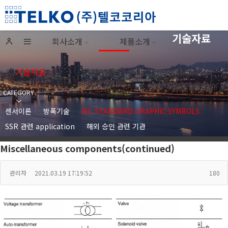
기술자료
온라인 문의
고객센터
기술자료
회사소개
제품소개
기술자료
온라인 문의
고객센터
CATEGORY
센서이론
방폭기술
IEC STANDARD GRAPHIC SYMBOLS
SSR 관련 application
해외 승인 관련 기관
Miscellaneous components(continued)
관리자
2021.03.19 17:19:52
180