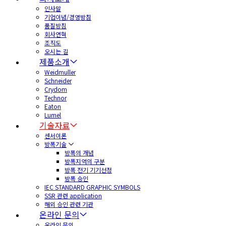
인사말
기업이념/경영방침
품질방침
회사연혁
조직도
오시는 길
제품소개
Weidmuller
Schneider
Crydom
Technor
Eaton
Lumel
기술자료
센서이론
방폭기술
방폭의 개념
방폭지역의 구분
방폭 전기 기기선정
방폭 승인
IEC STANDARD GRAPHIC SYMBOLS
SSR 관련 application
해외 승인 관련 기관
온라인 문의
온라인 문의