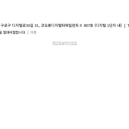
디지털로30길 31, 코오롱디지털타워빌란트Ⅱ 807호 (디지털 1단지 내) | TEL 02-2081-
 수신을 절대사절합니다.
| 이튼
개인정보처리방침