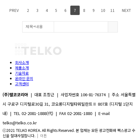
PREV
2
3
4
5
6
7
8
9
10
11
NEXT
회사소개
제품소개
기술자료
온라인 문의
고객센터
(주)텔코코리아
| 대표 조창근 | 사업자번호 106-81-76374 | 주소 서울특별
시 구로구 디지털로30길 31, 코오롱디지털타워빌란트Ⅱ 807호 (디지털 1단지
내) | TEL 02-2081-1888(代) | FAX 02-2081-1880 | E-mail
telko@telko.co.kr
ⓒ2021 TELKO KOREA. All Rights Reserved. 본 업체는 모든 광고전화와 팩스광고 수
신을 절대사절합니다.
| 이튼