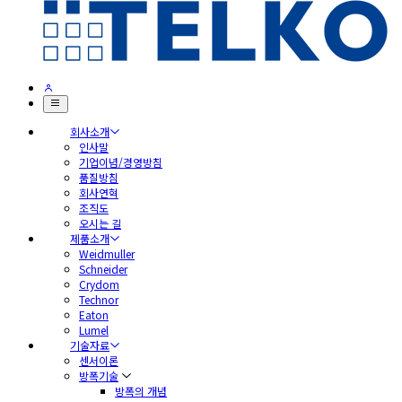
회사소개
인사말
기업이념/경영방침
품질방침
회사연혁
조직도
오시는 길
제품소개
Weidmuller
Schneider
Crydom
Technor
Eaton
Lumel
기술자료
센서이론
방폭기술
방폭의 개념