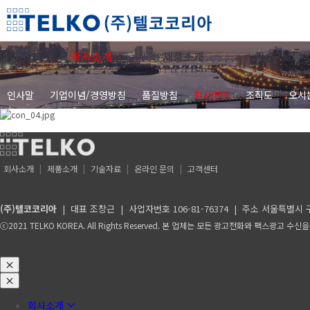
회사소개
제품소개
기술자료
인사말
기업이념/경영방침
품질방침
회사연혁
조직도
오시
회사소개
제품소개
기술자료
온라인 문의
고객센터
(주)텔코코리아
| 대표 조창근 | 사업자번호 106-81-76374 | 주소 서울특별시 구로구 디
ⓒ2021 TELKO KOREA. All Rights Reserved. 본 업체는 모든 광고전화와 팩스광고 
회사소개