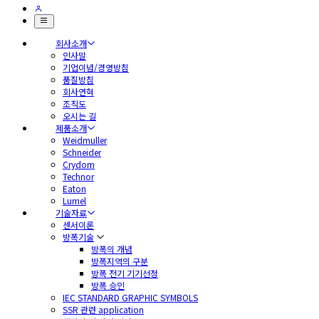
회사소개
인사말
기업이념/경영방침
품질방침
회사연혁
조직도
오시는 길
제품소개
Weidmuller
Schneider
Crydom
Technor
Eaton
Lumel
기술자료
센서이론
방폭기술
방폭의 개념
방폭지역의 구분
방폭 전기 기기선정
방폭 승인
IEC STANDARD GRAPHIC SYMBOLS
SSR 관련 application