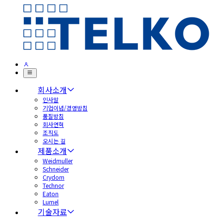
회사소개
인사말
기업이념/경영방침
품질방침
회사연혁
조직도
오시는 길
제품소개
Weidmuller
Schneider
Crydom
Technor
Eaton
Lumel
기술자료