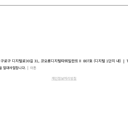
디지털로30길 31, 코오롱디지털타워빌란트Ⅱ 807호 (디지털 1단지 내) | TEL 02-2081-
 수신을 절대사절합니다.
| 이튼
개인정보처리방침