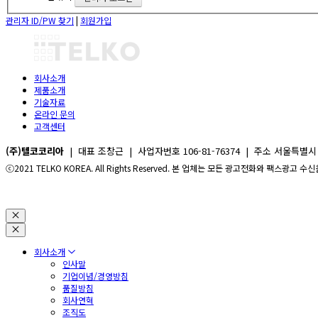
관리자 ID/PW 찾기
|
회원가입
회사소개
제품소개
기술자료
온라인 문의
고객센터
(주)텔코코리아
| 대표 조창근 | 사업자번호 106-81-76374 | 주소 서울특별시 구로구 
ⓒ2021 TELKO KOREA. All Rights Reserved. 본 업체는 모든 광고전화와 팩스광고
회사소개
인사말
기업이념/경영방침
품질방침
회사연혁
조직도