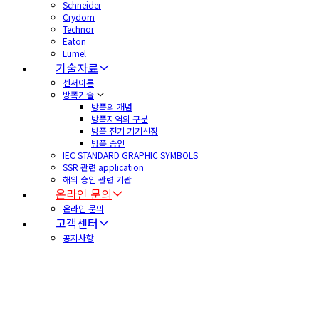
Schneider
Crydom
Technor
Eaton
Lumel
기술자료
센서이론
방폭기술
방폭의 개념
방폭지역의 구분
방폭 전기 기기선정
방폭 승인
IEC STANDARD GRAPHIC SYMBOLS
SSR 관련 application
해외 승인 관련 기관
온라인 문의
온라인 문의
고객센터
공지사항