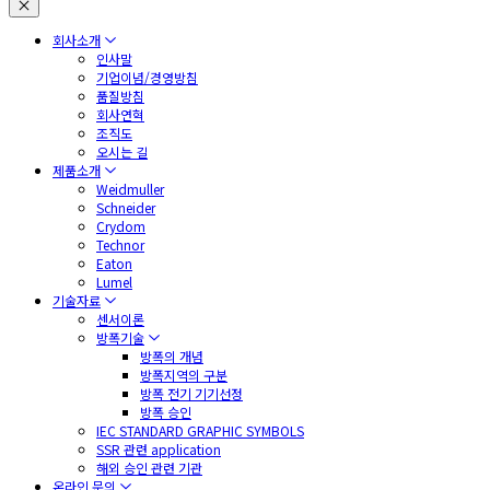
회사소개
인사말
기업이념/경영방침
품질방침
회사연혁
조직도
오시는 길
제품소개
Weidmuller
Schneider
Crydom
Technor
Eaton
Lumel
기술자료
센서이론
방폭기술
방폭의 개념
방폭지역의 구분
방폭 전기 기기선정
방폭 승인
IEC STANDARD GRAPHIC SYMBOLS
SSR 관련 application
해외 승인 관련 기관
온라인 문의